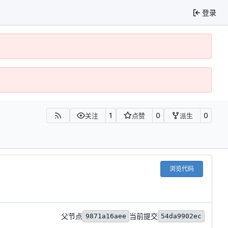
登录
1
0
0
关注
点赞
派生
浏览代码
父节点
当前提交
9871a16aee
54da9902ec