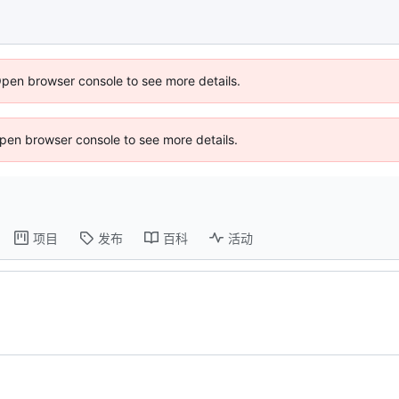
Open browser console to see more details.
 Open browser console to see more details.
项目
发布
百科
活动