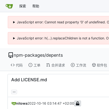
探索
帮助
JavaScript error: Cannot read property '0' of undefined. 
JavaScript error: h(...).replaceChildren is not a function.
npm-packages
/
depents
代码
工单
合并请求
工作流
软件包
Add LICENSE.md
...
nitowa
2022-10-16 03:14:47 +02:00