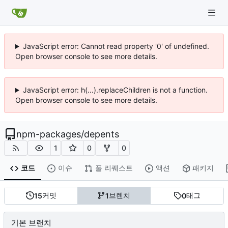
JavaScript error: Cannot read property '0' of undefined.
Open browser console to see more details.
JavaScript error: h(...).replaceChildren is not a function.
Open browser console to see more details.
npm-packages
/
depents
1
0
0
코드
이슈
풀 리퀘스트
액션
패키지
커밋
브렌치
태그
15
1
0
기본 브랜치