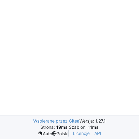
Wspierane przez Gitea
Wersja: 1.27.1
Strona:
19ms
Szablon:
11ms
Licencje
API
Auto
Polski